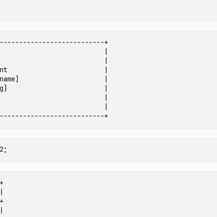
---------------------------+

                           |

                           |

nt                         |

name]                      |

g]                         |

                           |

                           |

2
;







