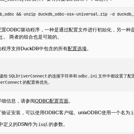
b_odbc 
&&
unzip 
duckdb_odbc-osx-universal.zip 
-d
配置ODBC驱动程序，一种是通过配置文件进行初始化，另一种
。 两者的组合也是可能的。
t
动程序支持DuckDB中包含的所有
配置选项
。
递给
的连接字符串和
文件中都设置了配
SQLDriverConnect
odbc.ini
的配置将优先。
verConnect
详细信息，请参阅
ODBC配置页面
。
验证安装，可以使用ODBC客户端。unixODBC使用一个名为
i
中定义的DSN作为
的参数。
isql