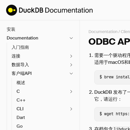
安装
Documentation
/
Clien
Documentation
ODBC AP
入门指南
需要一个驱动程序
连接
适用于macOS和
数据导入
客户端API
brew instal
概述
C
DuckDB 发布
它，请运行：
C++
CLI
wget 
Dart
Go
存档包含
libduck