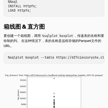
%%
sql
INSTALL
httpfs
;
LOAD
httpfs
;
箱线图 & 直方图
要创建一个箱线图，调用
，传递表的名称和要
%sqlplot boxplot
绘制的列。 在这种情况下，表的名称是远程存储的Parquet文件的
URL。
%
sqlplot
boxplot
--
table
https
:
//
d37ci6vzurychx
.
clo