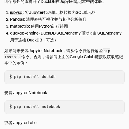
四个额外的库提升了DuckDB在Jupyter笔记本中的体验。
数据查看器
jupysql
: 将Jupyter代码单元格转换为SQL单元格
数据库集成
Pandas
: 清理表格可视化并与其他分析兼容
文件格式
matplotlib
: 使用Python进行绘图
网络和云存储
duckdb-engine (DuckDB SQLAlchemy 驱动)
: 由 SQLAlchemy
Meta 查询
用于连接 DuckDB（可选）
ODBC
如果尚未安装Jupyter Notebook，请从命令行运行这些
pip
性能
命令。否则，请参阅上面的Google Colab链接以获取笔记
install
本中的示例：
Python
安装
pip install duckdb
执行SQL
Jupyter Notebooks
安装 Jupyter Notebook
SQL on Pandas
pip install 
从Pandas导入
导出到 Pandas
或者 JupyterLab：
从Numpy导入