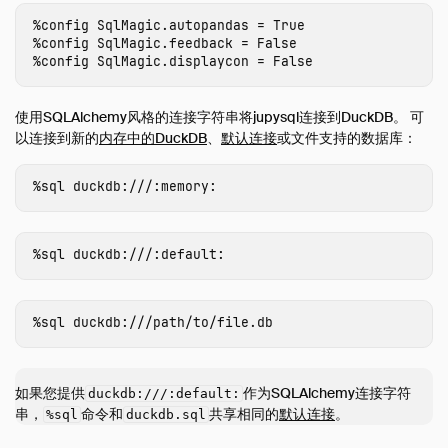
%
config
SqlMagic
.
autopandas
=
True
%
config
SqlMagic
.
feedback
=
False
%
config
SqlMagic
.
displaycon
=
False
使用SQLAlchemy风格的连接字符串将jupysql连接到DuckDB。 可
以连接到新的
内存中的DuckDB
、
默认连接
或文件支持的数据库：
%
sql
duckdb
:
///
:
memory
:
%
sql
duckdb
:
///
:
default
:
%
sql
duckdb
:
///
path
/
to
/
file
.
db
如果您提供
作为SQLAlchemy连接字符
duckdb:///:default:
串，
命令和
共享相同的
默认连接
。
%sql
duckdb.sql