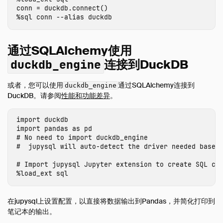
conn
=
duckdb
.
connect
()
开发
%
sql
conn
--
alias
duckdb
内部
Sitemap
通过SQLAlchemy使用
Why DuckDB
连接到DuckDB
duckdb_engine
Media
或者，您可以使用
通过SQLAlchemy连接到
duckdb_engine
FAQ
DuckDB。请参阅
性能和功能差异
。
Code of Conduct
Live Demo
import
duckdb
import
pandas
as
pd
# No need to import duckdb_engine

%
load_ext
sql
在jupysql上设置配置，以直接将数据输出到Pandas，并简化打印到
笔记本的输出。