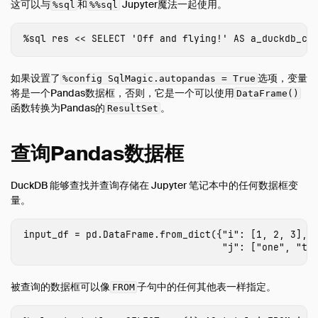
这可以与
和
Jupyter魔法一起使用。
%sql
%%sql
%
sql
res
<<
SELECT
'Off and flying!'
AS
a_duckdb_co
如果设置了
选项，变量
%config SqlMagic.autopandas = True
将是一个Pandas数据框，否则，它是一个可以使用
DataFrame()
函数转换为Pandas的
。
ResultSet
查询Pandas数据框
DuckDB 能够查找并查询存储在 Jupyter 笔记本中的任何数据框变
量。
input_df
=
pd
.
DataFrame
.
from_dict
({
"i"
:
[
1
,
2
,
3
],
"j"
:
[
"one"
,
"tw
被查询的数据框可以像
子句中的任何其他表一样指定。
FROM