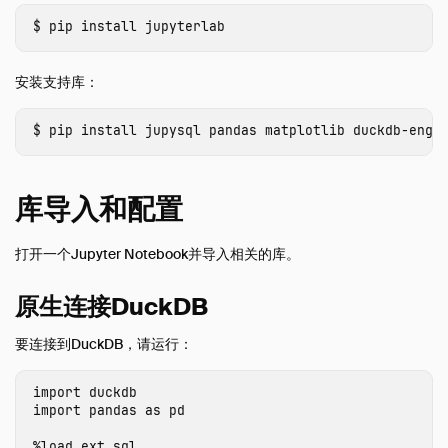
导出到Numpy
pip install 
SQL on Arrow
从Arrow导入
安装支持库：
导出到 Arrow
pip install 
Pandas上的关系API
多线程 Python
库导入和配置
与Ibis的集成
与 Polars 的集成
打开一个Jupyter Notebook并导入相关的库。
使用 fsspec 文件系统
SQL 编辑器
原生连接DuckDB
SQL 功能
要连接到DuckDB，请运行：
代码片段
术语表
import
duckdb
import
pandas
as
pd
离线浏览
操作手册
%
load_ext
sql