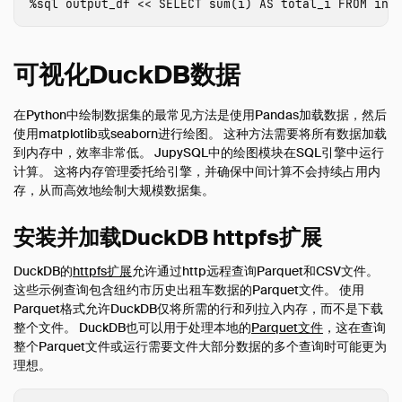
%
sql
output_df
<<
SELECT
sum
(
i
)
AS
total_i
FROM
inp
可视化DuckDB数据
在Python中绘制数据集的最常见方法是使用Pandas加载数据，然后
使用matplotlib或seaborn进行绘图。 这种方法需要将所有数据加载
到内存中，效率非常低。 JupySQL中的绘图模块在SQL引擎中运行
计算。 这将内存管理委托给引擎，并确保中间计算不会持续占用内
存，从而高效地绘制大规模数据集。
安装并加载DuckDB httpfs扩展
DuckDB的
httpfs扩展
允许通过http远程查询Parquet和CSV文件。
这些示例查询包含纽约市历史出租车数据的Parquet文件。 使用
Parquet格式允许DuckDB仅将所需的行和列拉入内存，而不是下载
整个文件。 DuckDB也可以用于处理本地的
Parquet文件
，这在查询
整个Parquet文件或运行需要文件大部分数据的多个查询时可能更为
理想。