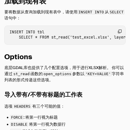
加载到现有表
Meta 查询
要将数据从查询加载到现有表中，请使用
从
INSERT INTO
SELECT
ODBC
语句中：
性能
INSERT
INTO
tbl
Python
SELECT
*
FROM
st_read
(
'test_excel.xlsx'
,
layer
SQL 编辑器
SQL 功能
Options
代码片段
术语表
底层GDAL库也提供了几个配置选项，用于进行XLSX解析。 你可以
通过
函数的
参数以
字符串
st_read
open_options
'KEY=VALUE'
离线浏览
列表的形式传递这些选项。
操作手册
导入带有/不带有标题的工作表
开发
内部
选项
有三个可能的值：
HEADERS
Sitemap
: 将第一行视为标题
FORCE
Why DuckDB
将第一行视为数据行
DISABLE
Media