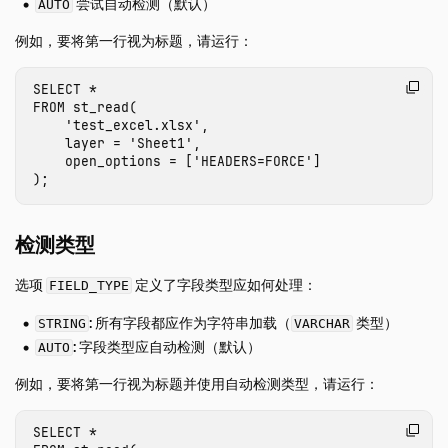
尝试自动检测（默认）
AUTO
FAQ
例如，要将第一行视为标题，请运行：
Code of Conduct
Live Demo
SELECT
*
FROM
st_read
(
'test_excel.xlsx'
,
layer
=
'Sheet1'
,
open_options
=
[
'HEADERS=FORCE'
]
);
检测类型
选项
定义了字段类型应如何处理：
FIELD_TYPE
: 所有字段都应作为字符串加载（
类型）
STRING
VARCHAR
: 字段类型应自动检测（默认）
AUTO
例如，要将第一行视为标题并使用自动检测类型，请运行：
SELECT
*