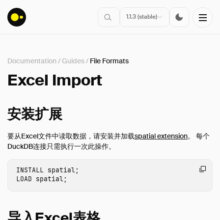
1.1.3 (stable)
Documentation
/
Guides
/
File Formats
安装
Excel Import
入门指南
连接
安装扩展
数据导入
要从Excel文件中读取数据，请安装并加载
spatial extension
。 每个
客户端API
DuckDB连接只需执行一次此操作。
SQL
配置
INSTALL
spatial
;
LOAD
spatial
;
扩展
指南
导入Excel表格
概述