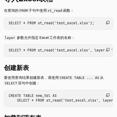
数据查看器
在查询的
子句中使用
函数：
FROM
st_read
数据库集成
文件格式
SELECT
*
FROM
st_read
(
'test_excel.xlsx'
);
概览
CSV 导入
参数允许指定 Excel 工作表的名称：
layer
CSV 导出
SELECT
*
FROM
st_read
(
'test_excel.xlsx'
,
layer
=
'S
直接读取文件
Excel 导入
创建新表
Excel 导出
JSON 导入
要使用查询结果创建新表，请使用
从
CREATE TABLE ... AS
语句中创建：
JSON 导出
SELECT
Parquet 导入
CREATE
TABLE
new_tbl
AS
Parquet 导出
SELECT
*
FROM
st_read
(
'test_excel.xlsx'
,
layer
查询Parquet文件
网络和云存储