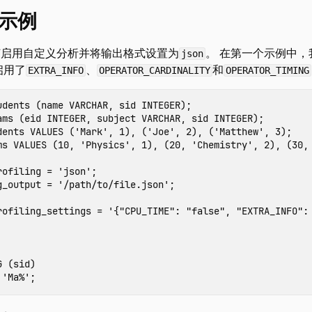
示例
何启用自定义分析并将输出格式设置为
。 在第一个示例中
json
启用了
、
和
EXTRA_INFO
OPERATOR_CARDINALITY
OPERATOR_TIMING
udents
(
name
VARCHAR
,
sid
INTEGER
);
ams
(
eid
INTEGER
,
subject
VARCHAR
,
sid
INTEGER
);
dents
VALUES
(
'Mark'
,
1
),
(
'Joe'
,
2
),
(
'Matthew'
,
3
);
ms
VALUES
(
10
,
'Physics'
,
1
),
(
20
,
'Chemistry'
,
2
),
(
30
,
rofiling
=
'json'
;
g_output
=
'/path/to/file.json'
;
rofiling_settings
=
'{"CPU_TIME": "false", "EXTRA_INFO":
G
(
sid
)
'Ma%'
;