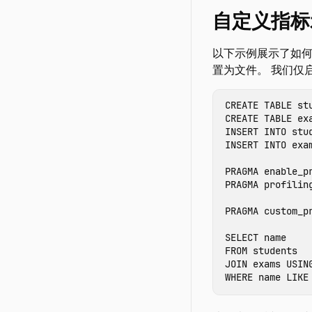
自定义指标
以下示例展示了如
置为文件。 我们仅
CREATE
TABLE
st
CREATE
TABLE
ex
INSERT
INTO
stu
INSERT
INTO
exa
PRAGMA
enable_p
PRAGMA
profilin
PRAGMA
custom_p
SELECT
name
FROM
students
JOIN
exams
USIN
WHERE
name
LIKE