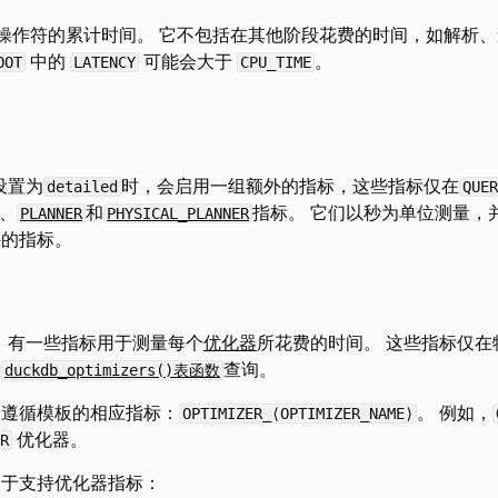
操作符的累计时间。 它不包括在其他阶段花费的时间，如解析、
中的
可能会大于
。
OOT
LATENCY
CPU_TIME
设置为
时，会启用一组额外的指标，这些指标仅在
detailed
QUER
、
和
指标。 它们以秒为单位测量，
PLANNER
PHYSICAL_PLANNER
外的指标。
，有一些指标用于测量每个
优化器
所花费的时间。 这些指标仅
过
查询。
duckdb_optimizers()表函数
个遵循模板的相应指标：
。 例如，
OPTIMIZER_⟨OPTIMIZER_NAME⟩
优化器。
R
用于支持优化器指标：