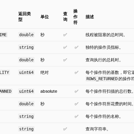
操
返回类
查
单位
作
描述
型
询
符
秒
✅
线程被阻塞的总时间。
IME
double
✅
✅
独特的操作员指标。
string
秒
✅
查询执行的总耗时。
double
绝对
✅
每个操作符的基数，即它
LITY
uint64
的操作
ROWS_RETURNED
absolute
✅
每个操作符扫描的总行数
ANNED
uint64
秒
✅
每个操作符所花费的时间
double
✅
每个操作符的名称。
string
✅
查询字符串。
string