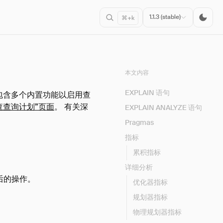
1.1.3 (stable)
⌘+k
本文内容
EXPLAIN 语句
 包含多个内置功能以启用查
查查询计划”页面
。 有关深
EXPLAIN ANALYZE 语句
Pragmas
指标
累积指标
详细分析
后的操作。
优化器指标
规划器指标
物理规划器指标