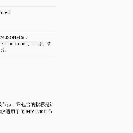
ailed
的JSON对象：
。请
": "boolean", ...}
部分。
级节点，它包含的指标是针
标仅适用于
节
QUERY_ROOT