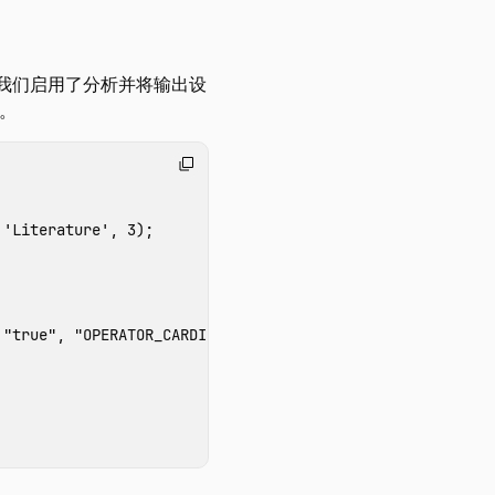
，我们启用了分析并将输出设
。
'Literature'
,
3
);
 "true", "OPERATOR_CARDINALITY": "true", "OPERATOR_TIMIN