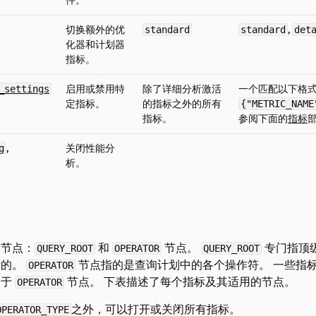
件。
切换额外的优
,
standard
standard
det
化器和计划器
指标。
启用或禁用特
除了详细分析激活
一个匹配以下格式
_settings
定指标。
的指标之外的所有
{"METRIC_NAME
指标。
参阅下面的
指标
,
关闭性能分
g
析。
的节点：
和
节点。
专门指顶
QUERY_ROOT
OPERATOR
QUERY_ROOT
量的。
节点指的是查询计划中的各个操作符。 一些指
OPERATOR
用于
节点。 下表描述了每个指标及其适用的节点。
OPERATOR
之外，可以打开或关闭所有指标。
OPERATOR_TYPE