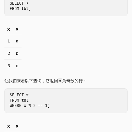
SELECT
*
表达式
FROM
tbl
;
函数
约束
x
y
索引
Meta 查询
1
a
DuckDB的SQL方言
2
b
概览
3
c
索引
Friendly SQL
让我们来看以下查询，它返回
为奇数的行：
x
关键词和标识符
顺序保持
SELECT
*
FROM
tbl
PostgreSQL 兼容性
WHERE
x
%
2
==
1
;
示例
配置
x
y
扩展