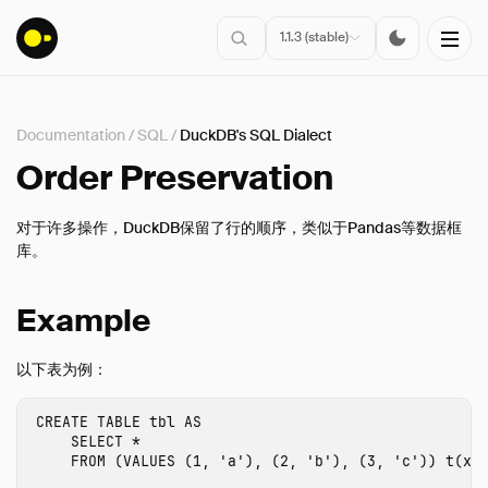
1.1.3 (stable)
Documentation
/
SQL
/
DuckDB's SQL Dialect
安装
Order Preservation
入门指南
对于许多操作，DuckDB保留了行的顺序，类似于Pandas等数据框
连接
库。
数据导入
客户端API
Example
SQL
以下表为例：
介绍
语句
CREATE
TABLE
tbl
AS
查询语法
SELECT
*
FROM
(
VALUES
(
1
,
'a'
),
(
2
,
'b'
),
(
3
,
'c'
))
t
(
x
,
数据类型