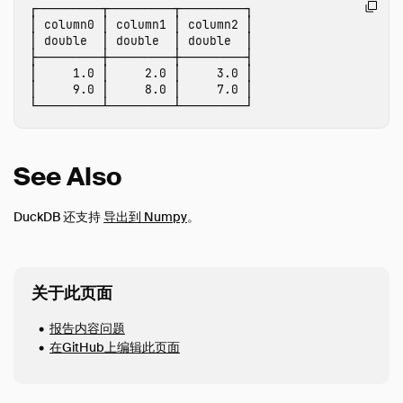
┌─────────┬─────────┬─────────┐

数据查看器
│ column0 │ column1 │ column2 │

│ double  │ double  │ double  │

数据库集成
├─────────┼─────────┼─────────┤

文件格式
│     1.0 │     2.0 │     3.0 │

│     9.0 │     8.0 │     7.0 │

网络和云存储
Meta 查询
ODBC
See Also
性能
Python
DuckDB 还支持
导出到 Numpy
。
安装
执行SQL
Jupyter Notebooks
关于此页面
SQL on Pandas
报告内容问题
从Pandas导入
在GitHub上编辑此页面
导出到 Pandas
从Numpy导入