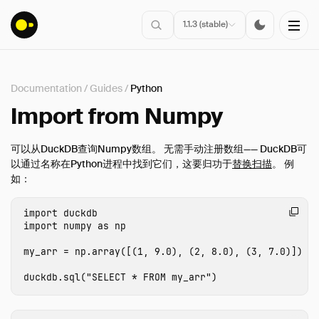
1.1.3 (stable)
Documentation
/
Guides
/
Python
安装
Import from Numpy
入门指南
可以从DuckDB查询Numpy数组。 无需手动注册数组—— DuckDB可
连接
以通过名称在Python进程中找到它们，这要归功于
替换扫描
。 例
如：
数据导入
客户端API
import
duckdb
SQL
import
numpy
as
np
配置
my_arr
=
np
.
array
([(
1
,
9.0
),
(
2
,
8.0
),
(
3
,
7.0
)])
扩展
duckdb
.
sql
(
"SELECT * FROM my_arr"
)
指南
概述