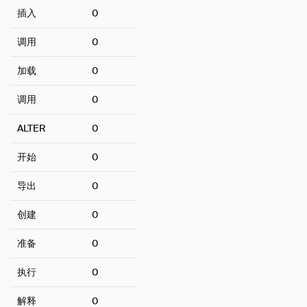
MySQL
插入
0
PostgreSQL
调用
0
空间
加载
0
SQLite
Substrait
调用
0
TPC-DS
ALTER
0
TPC-H
VSS
开始
0
指南
导出
0
操作手册
创建
0
开发
内部
准备
0
Sitemap
执行
0
Why DuckDB
解释
0
Media