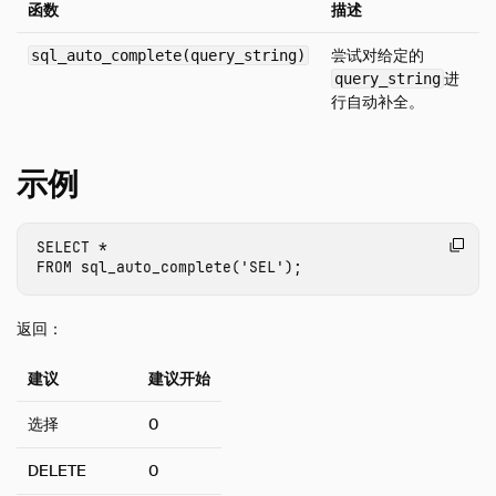
函数
描述
社区扩展
使用扩展
尝试对给定的
sql_auto_complete(query_string)
进
query_string
扩展的版本控制
行自动补全。
Arrow
AutoComplete
示例
AWS
Azure
SELECT
*
Delta
FROM
sql_auto_complete
(
'SEL'
);
Excel
全文搜索
返回：
httpfs (HTTP 和 S3)
建议
建议开始
Iceberg
ICU
选择
0
inet
DELETE
0
jemalloc