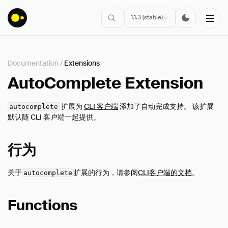
1.1.3 (stable)
Documentation
/
Extensions
安装
AutoComplete Extension
入门指南
扩展为
CLI 客户端
添加了自动完成支持。 该扩展
autocomplete
连接
默认随 CLI 客户端一起提供。
数据导入
客户端API
行为
SQL
关于
扩展的行为，请参阅
CLI客户端的文档
。
autocomplete
配置
扩展
Functions
概述
核心扩展