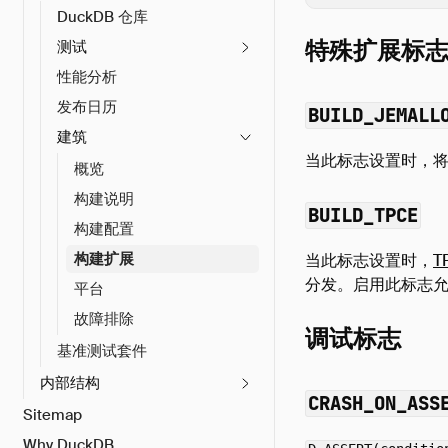
DuckDB 仓库
特殊扩展标
测试
性能分析
发布日历
BUILD_JEMALL
建筑
当此标志设置时，
概览
构建说明
BUILD_TPCE
构建配置
构建扩展
当此标志设置时，
T
分发。启用此标志允
平台
故障排除
调试标志
基准测试套件
内部结构
CRASH_ON_ASS
Sitemap
Why DuckDB