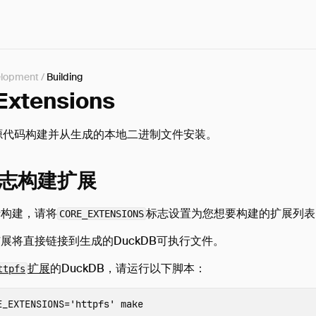
lopment
/
Building
 Extensions
源代码构建并从生成的本地二进制文件安装。
志构建扩展
行构建，请将
标志设置为您想要构建的扩展列表
CORE_EXTENSIONS
展将直接链接到生成的DuckDB可执行文件。
扩展
的DuckDB，请运行以下脚本：
ttpfs
E_EXTENSIONS
=
'httpfs'
make