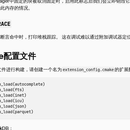
Manager中固定的块被取消固定时，启用此标志后我们会立即销
用此内存的情况。
RACE
断言命中时，打印堆栈跟踪。 这在调试难以通过附加调试器定
ke配置文件
置文件进行构建，请创建一个名为
的扩展
extension_config.cmake
n_load
(
autocomplete
)
n_load
(
fts
)
n_load
(
inet
)
n_load
(
icu
)
n_load
(
json
)
n_load
(
parquet
)
kDB：