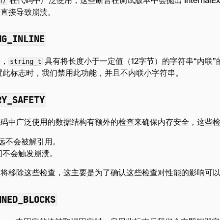
在代码中广泛使用，这些断言在调试版本中会抛出 InternalEx
n)
将直接导致崩溃。
NG_INLINE
中，
具有将长度小于一定值（12字节）的字符串“内联
string_t
置此标志时，我们禁用此功能，并且不内联小字符串。
RY_SAFETY
代码中广泛使用的数据结构有额外的检查来确保内存安全，这些
远不会被解引用。
问不会触发崩溃。
们将移除这些检查，这主要是为了确认这些检查对性能的影响可
NNED_BLOCKS