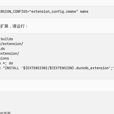
ENSION_CONFIGS
=
"extension_config.cmake"
make
装扩展，请运行：
 builds
lds
sions
n
*
;
do
c
"INSTALL '
${
EXTENSION
}
/
${
EXTENSION
}
.duckdb_extension';
辑此页面