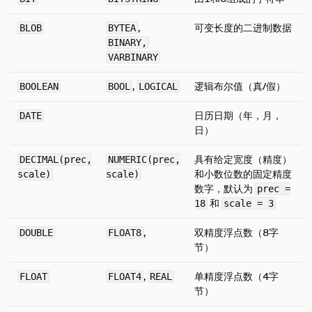
概览
,
可变长度的二进制数据
BLOB
BYTEA
Array
BINARY,
Bitstring
VARBINARY
Blob
,
逻辑布尔值（真/假）
BOOLEAN
BOOL
LOGICAL
布尔
日历日期（年，月，
DATE
日期
日）
Enum
Interval
具有给定宽度（精度）
DECIMAL(prec,
NUMERIC(prec,
和小数位数的固定精度
scale)
scale)
列表
数字，默认为
prec =
字面量类型
和
18
scale = 3
映射
,
双精度浮点数（8字
DOUBLE
FLOAT8
NULL值
节）
Numeric
,
单精度浮点数（4字
FLOAT
FLOAT4
REAL
Struct
节）
文本