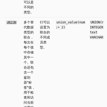
可以是
不同的
类型。
多个替
行可以
UNION
union_value(num
UNION(nu
代数据
设置为
:= 2)
INTEGER,
类型的
联合的
text
联合，
不同成
VARCHAR)
每次在
员类
每个值
型。
中存储
其中一
个。联
合还包
含一个
鉴别
器“标
签”值，
用于检
查和访
问当前