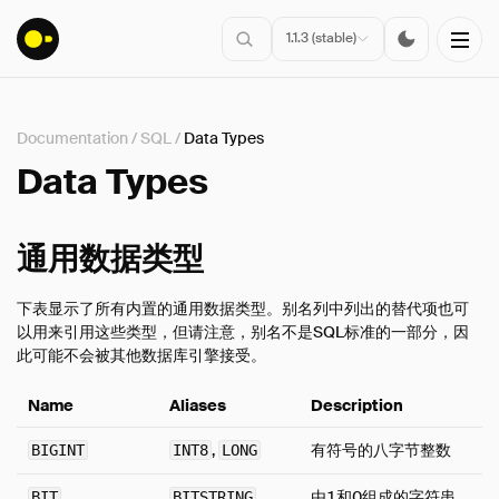
1.1.3 (stable)
Documentation
/
SQL
/
Data Types
安装
Data Types
入门指南
连接
通用数据类型
数据导入
下表显示了所有内置的通用数据类型。别名列中列出的替代项也可
客户端API
以用来引用这些类型，但请注意，别名不是SQL标准的一部分，因
SQL
此可能不会被其他数据库引擎接受。
介绍
Name
Aliases
Description
语句
查询语法
,
有符号的八字节整数
BIGINT
INT8
LONG
数据类型
由1和0组成的字符串
BIT
BITSTRING