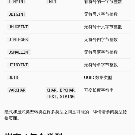
有符号的一字节整数
TINYINT
INT1
操作手册
无符号八字节整数
UBIGINT
开发
内部结构
无符号十六字节整数
UHUGEINT
Sitemap
无符号四字节整数
UINTEGER
Why DuckDB
无符号两字节整数
USMALLINT
Media
FAQ
无符号单字节整数
UTINYINT
Code of Conduct
UUID 数据类型
UUID
Live Demo
,
,
可变长度字符串
VARCHAR
CHAR
BPCHAR
,
TEXT
STRING
隐式和显式类型转换在许多类型之间是可能的，详情请参阅
类型转
换
页面。