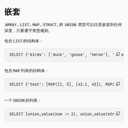
嵌套
,
,
,
, 和
类型可以任意嵌套到任何
ARRAY
LIST
MAP
STRUCT
UNION
深度，只要遵守类型规则。
包含
的结构体：
LIST
SELECT
{
'birds'
:
[
'duck'
,
'goose'
,
'heron'
],
'alien
包含
列表的结构体：
MAP
SELECT
{
'test'
:
[
MAP
([
1
,
5
],
[
42.1
,
45
]),
MAP
([
1
,
5
一个
的列表：
UNION
SELECT
[
union_value
(
num
:
=
2
),
union_value
(
str
:
=
'