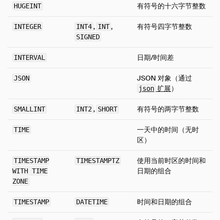
有符号的十六字节整数
HUGEINT
Time
时间戳
,
,
有符号四字节整数
INTEGER
INT4
INT
SIGNED
时区
Union
日期/时间差
INTERVAL
类型转换
JSON 对象（通过
JSON
表达式
扩展
）
json
函数
,
有符号的两字节整数
SMALLINT
INT2
SHORT
约束
索引
一天中的时间（无时
TIME
区）
Meta 查询
DuckDB的SQL方言
使用当前时区的时间和
TIMESTAMP
TIMESTAMPTZ
日期的组合
WITH TIME
示例
ZONE
配置
时间和日期的组合
TIMESTAMP
DATETIME
扩展
指南