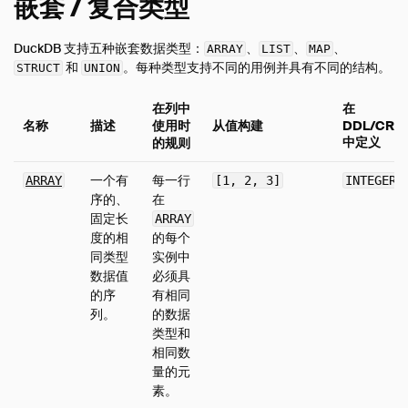
嵌套 / 复合类型
DuckDB 支持五种嵌套数据类型：
、
、
、
ARRAY
LIST
MAP
和
。每种类型支持不同的用例并具有不同的结构。
STRUCT
UNION
在列中
在
名称
描述
使用时
从值构建
DDL/CRE
中定义
的规则
一个有
每一行
ARRAY
[1, 2, 3]
INTEGER[
序的、
在
固定长
ARRAY
度的相
的每个
同类型
实例中
数据值
必须具
的序
有相同
列。
的数据
类型和
相同数
量的元
素。