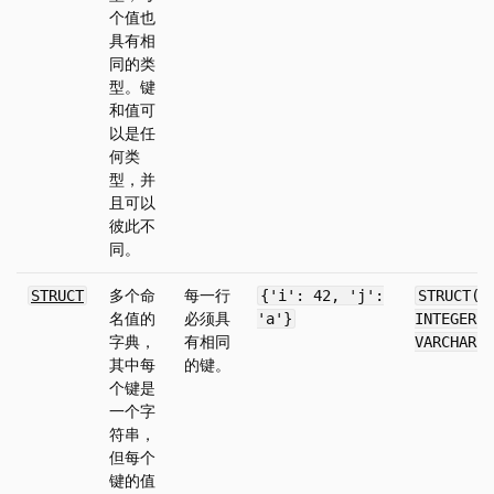
个值也
具有相
同的类
型。键
和值可
以是任
何类
型，并
且可以
彼此不
同。
多个命
每一行
STRUCT
{'i': 42, 'j':
STRUCT(i
名值的
必须具
'a'}
INTEGER, 
字典，
有相同
VARCHAR)
其中每
的键。
个键是
一个字
符串，
但每个
键的值