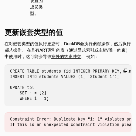
设置的
成员类
型。
更新嵌套类型的值
在对嵌套类型的值执行
更新
时，DuckDB会执行
删除
操作，然后执行
插入
操作。 在具有ART索引的表（通过显式索引或主键/唯一约束）
中使用时，这可能会导致
意外的约束冲突
。 例如：
CREATE
TABLE
students
(
id
INTEGER
PRIMARY
KEY
,
name
INSERT
INTO
students
VALUES
(
1
,
'Student 1'
);
UPDATE
tbl
SET
j
=
[
2
]
WHERE
i
=
1
;
Constraint Error: Duplicate key "i: 1" violates prim