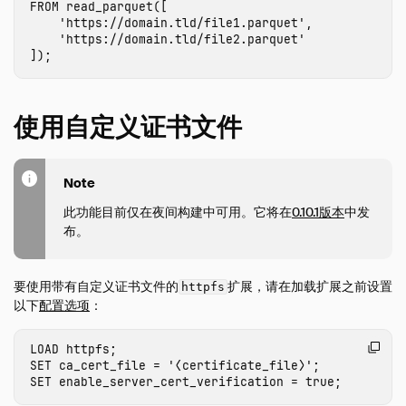
FROM
read_parquet
([
S3 API 的旧版认证方案
'https://domain.tld/file1.parquet'
,
'https://domain.tld/file2.parquet'
Iceberg
]);
ICU
inet
使用自定义证书文件
jemalloc
MySQL
Note
PostgreSQL
空间
此功能目前仅在夜间构建中可用。它将在
0.10.1版本
中发
布。
SQLite
Substrait
要使用带有自定义证书文件的
扩展，请在加载扩展之前设置
httpfs
TPC-DS
以下
配置选项
：
TPC-H
VSS
LOAD
httpfs
;
SET
ca_cert_file
=
'⟨certificate_file⟩'
;
指南
SET
enable_server_cert_verification
=
true
;
操作手册