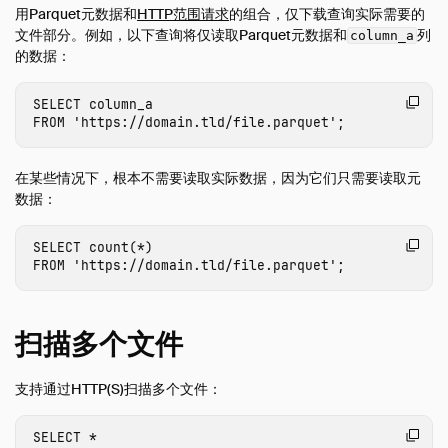
用Parquet元数据和
HTTP范围请求
的组合，仅下载查询实际需要的
社区扩展
文件部分。例如，以下查询将仅读取Parquet元数据和
列
column_a
使用扩展
的数据：
扩展的版本控制
SELECT
column_a
Arrow
FROM
'https://domain.tld/file.parquet'
;
自动完成
AWS
在某些情况下，根本不需要读取实际数据，因为它们只需要读取元
Azure
数据：
Delta
SELECT
count
(
*
)
Excel
FROM
'https://domain.tld/file.parquet'
;
全文搜索
httpfs (HTTP 和 S3)
扫描多个文件
概览
HTTP(S) 支持
支持通过HTTP(S)扫描多个文件：
Hugging Face
SELECT
*
S3 API 支持