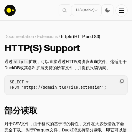
1.1.3 (stable)
Documentation
/
Extensions
/
httpfs (HTTP and S3)
安装
HTTP(S) Support
入门指南
通过
扩展，可以直接通过HTTP(S)协议查询文件。这适用于
httpfs
连接
DuckDB或其各种扩展支持的所有文件，并提供只读访问。
数据导入
SELECT
*
客户端API
FROM
'https://domain.tld/file.extension'
;
SQL
配置
部分读取
扩展
概述
对于CSV文件，由于格式的基于行的特性，文件在大多数情况下会
核心扩展
完全下载。 对于Parquet文件，DuckDB支持
部分读取
，即它可以使