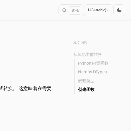
1.1.3 (stable)
⌘+k
本文内容
从其他类型转换
Python 内置函数
Numpy DTypes
嵌套类型
隐式转换。 这意味着在需要
创建函数