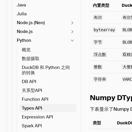
Java
内置类型
Duc
Julia
布尔
布尔
Node.js (Neo)
bytearray
BLOB
Node.js
Python
字节
BLOB
概览
浮点数
双精
数据摄取
DuckDB 和 Python 之间
整数
大整
的转换
字符串
VARC
DB API
关系型API
Numpy DTy
Function API
Types API
下表显示了Numpy 
Expression API
类型
DuckD
Spark API