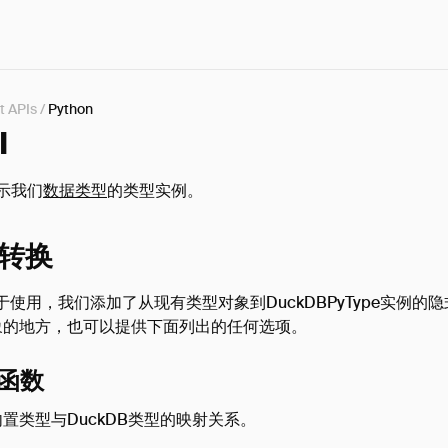
t APIs
/
Python
I
示我们
数据类型
的类型实例。
转换
于使用，我们添加了从现有类型对象到DuckDBPyType实例的
pe对象的地方，也可以提供下面列出的任何选项。
置函数
n内置类型与DuckDB类型的映射关系。