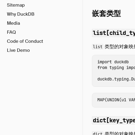
Sitemap
嵌套类型
Why DuckDB
Media
FAQ
list[child_t
Code of Conduct
类型的对象映
list
Live Demo
import
duckdb
from
typing
imp
duckdb
.
typing
.
D
dict[key_typ
类型的对象映
dict