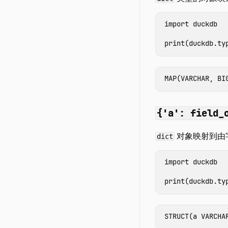
import
duckdb
print
(
duckdb
.
ty
{'a': field_
对象映射到由
dict
import
duckdb
print
(
duckdb
.
ty