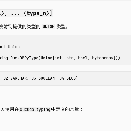
1⟩, ... ⟨type_n⟩]
映射到提供的类型的
类型。
UNION
ort
Union
ping
.
DuckDBPyType
(
Union
[
int
,
str
,
bool
,
bytearray
]))
可以使用在
中定义的常量：
duckdb.typing