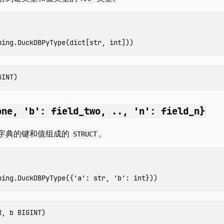
ping
.
DuckDBPyType
(
dict
[
str
,
int
]))
one, 'b': field_two, .., 'n': field_n}
字典的键和值组成的
。
STRUCT
ping
.
DuckDBPyType
({
'a'
:
str
,
'b'
:
int
}))