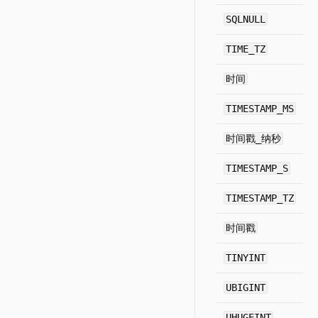
SQLNULL
TIME_TZ
时间
TIMESTAMP_MS
时间戳_纳秒
TIMESTAMP_S
TIMESTAMP_TZ
时间戳
TINYINT
UBIGINT
UHUGEINT