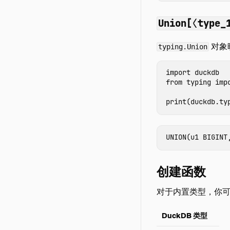
Union[⟨type_
对象
typing.Union
import
duckdb
from
typing
imp
print
(
duckdb
.
ty
创建函数
对于内置类型，你
DuckDB 类型