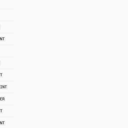
NT
T
INT
ER
T
NT