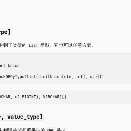
ype]
射到子类型的
类型。它也可以任意嵌套。
LIST
ort
Union
uckDBPyType
(
list
[
dict
[
Union
[
str
,
int
],
str
]])
e, value_type]
射到键类型和值类型的
类型。
MAP