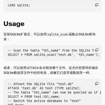
数据查看器
LOAD
sqlite
;
数据库集成
概览
Usage
MySQL 导入
PostgreSQL 导入
安装SQLite扩展后，可以使用
函数从SQLite查询
sqlite_scan
表：
SQLite 导入
文件格式
-- Scan the table "tbl_name" from the SQLite file "
网络和云存储
SELECT
*
FROM
sqlite_scan
(
'test.db'
,
'tbl_name'
);
Meta 查询
或者，可以使用
命令附加整个文件。这允许您查询存储在
ODBC
ATTACH
SQLite数据库文件中的所有表，就像它们是常规数据库一样。
性能
Python
-- Attach the SQLite file "test.db"
ATTACH
'test.db'
AS
test
(
TYPE
sqlite
);
SQL 编辑器
-- The table "tbl_name" can now be queried as if it
SQL 功能
SELECT
*
FROM
test
.
tbl_name
;
-- Switch the active database to "test"
代码片段