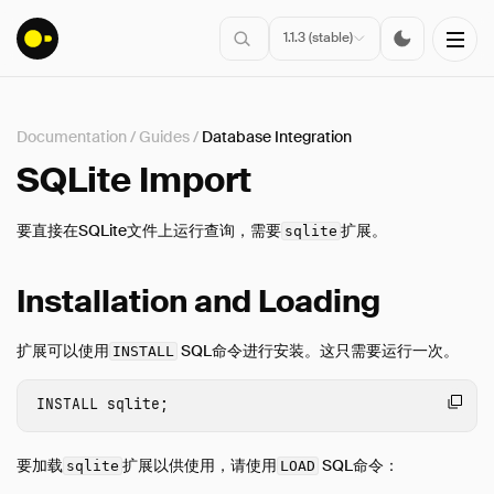
1.1.3 (stable)
Documentation
/
Guides
/
Database Integration
安装
SQLite Import
入门指南
要直接在SQLite文件上运行查询，需要
扩展。
sqlite
连接
数据导入
Installation and Loading
客户端API
SQL
扩展可以使用
SQL命令进行安装。这只需要运行一次。
INSTALL
配置
INSTALL
sqlite
;
扩展
指南
要加载
扩展以供使用，请使用
SQL命令：
sqlite
LOAD
概述