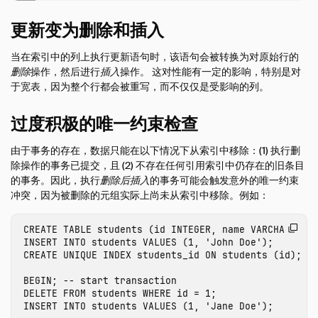
更新变为删除和插入
当在索引中的列上执行更新语句时，该语句会被转换为对原始行的
删除
操作，然后进行
插入
操作。 这对性能有一定的影响，特别是对
于宽表，因为整个行都会被重写，而不仅仅是受影响的列。
过度积极的唯一约束检查
由于事务的存在，数据只能在以下情况下从索引中移除：(1) 执行删
除操作的事务已提交，且 (2) 不存在任何引用索引中仍存在的旧条目
的事务。因此，执行
删除后插入
的事务可能会触发意外的唯一约束
冲突，因为被删除的元组实际上尚未从索引中移除。例如：
CREATE
TABLE
students
(
id
INTEGER
,
name
VARCHAR
);
INSERT
INTO
students
VALUES
(
1
,
'John Doe'
);
CREATE
UNIQUE
INDEX
students_id
ON
students
(
id
);
BEGIN
;
-- start transaction
DELETE
FROM
students
WHERE
id
=
1
;
INSERT
INTO
students
VALUES
(
1
,
'Jane Doe'
);