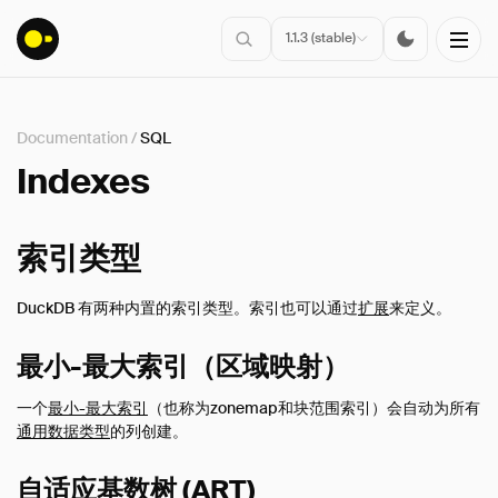
1.1.3 (stable)
Documentation
/
SQL
安装
Indexes
入门指南
连接
索引类型
数据导入
DuckDB 有两种内置的索引类型。索引也可以通过
扩展
来定义。
客户端API
SQL
最小-最大索引（区域映射）
介绍
一个
最小-最大索引
（也称为zonemap和块范围索引）会自动为所有
语句
通用数据类型
的列创建。
查询语法
自适应基数树 (ART)
数据类型