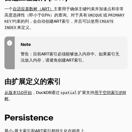
表达式
一个
自适应基数树（ART）
主要用于确保主键约束并加速点和非常
函数
高度选择性（即小于0.1%）的查询。对于具有
或
UNIQUE
PRIMARY
约束的列，会自动创建ART索引，并且可以使用
KEY
CREATE
约束
来定义。
INDEX
索引
Meta 查询
Note
DuckDB的SQL方言
警告：目前ART索引必须能够放入内存中。如果索引无
示例
法放入内存，请避免创建ART索引。
配置
扩展
由扩展定义的索引
指南
从版本1.1.0开始
，DuckDB通过
扩展支持
用于空间索引的R
spatial
操作手册
树
。
开发
内部结构
Persistence
Sitemap
Why DuckDB
最小-最大索引和ART索引都持久化在磁盘上。