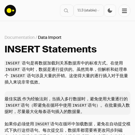
1.1.3 (stable)
Documentation
/
Data Import
安装
INSERT Statements
入门指南
语句是将数据加载到关系数据库中的标准方式。在使用
INSERT
连接
语句时，数据是逐行提供的。虽然简单，但解析和处理单
INSERT
个
语句涉及大量的开销。这使得大量的逐行插入对于批量
数据导入
INSERT
插入来说非常低效。
概述
数据源
最佳实践 作为经验法则，当插入多行数据时，避免使用大量逐行的
CSV 文件
语句（即避免在循环中使用
语句）。在批量插入数
INSERT
INSERT
据时，尽量最大化每条语句插入的数据量。
JSON 文件
多个文件
如果你必须使用
语句在循环中加载数据，避免在自动提交模
INSERT
式下执行这些语句。每次提交后，数据库都需要将更改同步到磁
Parquet 文件