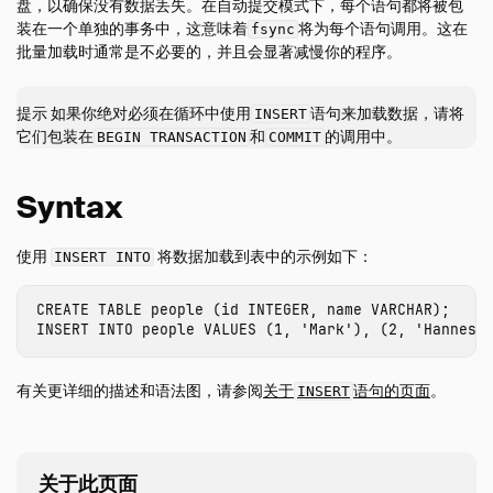
盘，以确保没有数据丢失。在自动提交模式下，每个语句都将被包
分区
装在一个单独的事务中，这意味着
将为每个语句调用。这在
fsync
Appender
批量加载时通常是不必要的，并且会显著减慢你的程序。
INSERT 语句
提示 如果你绝对必须在循环中使用
语句来加载数据，请将
INSERT
客户端API
它们包装在
和
的调用中。
BEGIN TRANSACTION
COMMIT
SQL
配置
Syntax
扩展
指南
使用
将数据加载到表中的示例如下：
INSERT INTO
操作手册
CREATE
TABLE
people
(
id
INTEGER
,
name
VARCHAR
);
开发
INSERT
INTO
people
VALUES
(
1
,
'Mark'
),
(
2
,
'Hannes'
内部结构
Sitemap
有关更详细的描述和语法图，请参阅
关于
语句的页面
。
INSERT
Why DuckDB
Media
关于此页面
FAQ